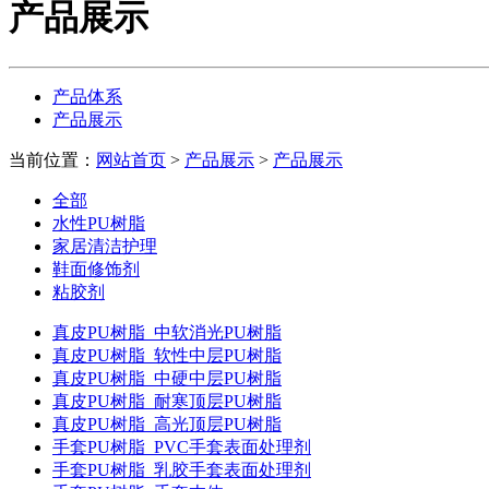
产品展示
产品体系
产品展示
当前位置：
网站首页
>
产品展示
>
产品展示
全部
水性PU树脂
家居清洁护理
鞋面修饰剂
粘胶剂
真皮PU树脂
中软消光PU树脂
真皮PU树脂
软性中层PU树脂
真皮PU树脂
中硬中层PU树脂
真皮PU树脂
耐寒顶层PU树脂
真皮PU树脂
高光顶层PU树脂
手套PU树脂
PVC手套表面处理剂
手套PU树脂
乳胶手套表面处理剂