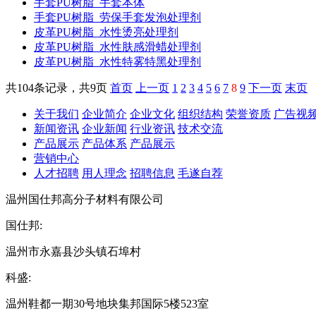
手套PU树脂
手套本体
手套PU树脂
劳保手套发泡处理剂
皮革PU树脂
水性烫亮处理剂
皮革PU树脂
水性肤感滑蜡处理剂
皮革PU树脂
水性特雾特黑处理剂
共104条记录，共9页
首页
上一页
1
2
3
4
5
6
7
8
9
下一页
末页
关于我们
企业简介
企业文化
组织结构
荣誉资质
广告视
新闻资讯
企业新闻
行业资讯
技术交流
产品展示
产品体系
产品展示
营销中心
人才招聘
用人理念
招聘信息
毛遂自荐
温州国仕邦高分子材料有限公司
国仕邦:
温州市永嘉县沙头镇石埠村
科盛:
温州鞋都一期30号地块集邦国际5楼523室