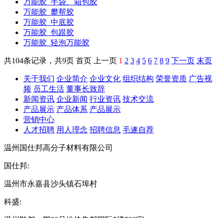
万能胶
手袋、箱包胶
万能胶
攀帮胶
万能胶
中底胶
万能胶
包跟胶
万能胶
轻泡万能胶
共104条记录，共9页 首页 上一页
1
2
3
4
5
6
7
8
9
下一页
末页
关于我们
企业简介
企业文化
组织结构
荣誉资质
广告视
频
员工生活
董事长致辞
新闻资讯
企业新闻
行业资讯
技术交流
产品展示
产品体系
产品展示
营销中心
人才招聘
用人理念
招聘信息
毛遂自荐
温州国仕邦高分子材料有限公司
国仕邦:
温州市永嘉县沙头镇石埠村
科盛: